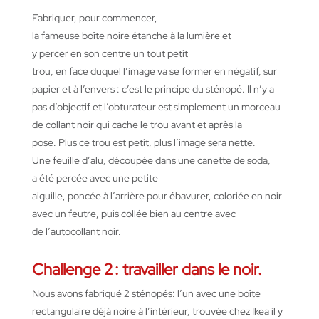
Fabriquer
, pour commencer,
la
fameuse
boîte
noire
étanche
à la lumière et
y
percer
en
son centre un tout petit
trou
,
en
face
duquel
l’image
va
se former
en
négatif
, sur
papier et à
l’envers
:
c’est
le
principe
du
sténopé
. Il
n’y
a
pas
d’objectif
et
l’obturateur
est
simplement
un morceau
de
collant
noir qui cache le trou
avant
et après la
pose.
Plus
ce
trou
est
petit, plus
l’image
sera
nette
.
Une
feuille
d’alu
,
découpée
dans
une
canette
de soda,
a
été
percée
avec
une
petite
aiguille,
poncée
à
l’arrière
pour
ébavurer
,
coloriée
en
noir
avec un
feutre
,
puis
collée
bien au centre avec
de
l’autocollant
noir.
Challenge 2 :
travailler
dans le noir
.
Nous avons fabriqué 2 sténopés: l’un avec une boîte
rectangulaire déjà noire à l’intérieur, trouvée chez Ikea il y