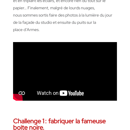
et
en
triplant
les éclairs, et encore rien du tout sur le
papier…
Finalement
, malgré de
lourds
nuages
,
nous
sommes
sortis
faire des photos à la lumière du jour
de la façade du studio et ensuite du
puits
sur la
place
d’Armes
.
Challenge 1 :
fabriquer la fameuse
boite noire
.