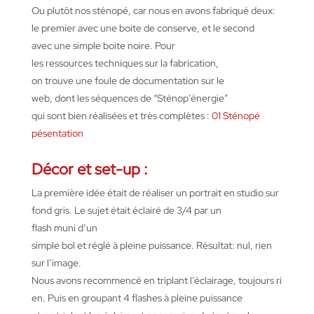
Ou
plutôt
nos
sténopé
, car nous
en
avons
fabriqué
deux:
le premier avec
une
boite
de conserve, et le second
avec
une
simple
boite
noire. Pour
les
ressources
techniques sur la fabrication,
on
trouve
une
foule de documentation sur le
web,
dont
les
séquences
de “
Sténop’énergie
”
qui
sont
bien
réalisées
et très
complètes
:
01 Sténopé
pésentation
Décor et set-up :
La première idée
était
de
réaliser
un portrait
en
studio sur
fond gris. Le
sujet
était
éclairé
de 3/4 par un
flash
muni
d’un
simple
bol
et
réglé
à
pleine
puissance.
Résultat
:
nul
, rien
sur
l’image
.
Nous
avons
recommencé
en
triplant
l’éclairage
,
toujours
ri
en.
Puis
en
groupant
4 flashes à
pleine
puissance