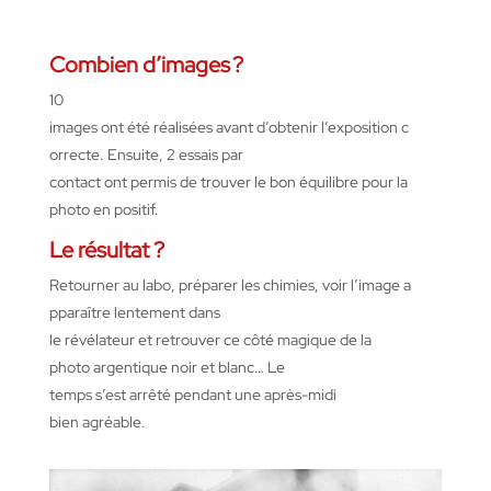
Combien d’images ?
10
images
ont
été
réalisées
avant
d’obtenir
l’exposition
c
orrecte
. Ensuite, 2
essais
par
contact
ont
permis
de
trouver
le bon
équilibre
pour la
photo
en
positif
.
Le résultat ?
Retourner
au
labo
,
préparer
les
chimies
,
voir
l’image
a
pparaître
lentement
dans
le
révélateur
et
retrouver
ce
côté
magique
de la
photo
argentique
noir et
blanc
…
Le
temps
s’est
arrêté
pendant
une
après-midi
bien
agréable
.