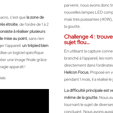
parvenir, nous avons donc tr
nouvelles lampes LED compa
acro, c’est que
la zone de
mais très puissantes (40W), p
très étroite
, de l’ordre de 1 à 2
la goutte.
onsiste à réaliser plusieurs
Challenge 4 : trouve
de mise au point
, sans rien
sujet flou…
r l’appareil:
un trépied bien
En utilisant la capture conn
lise un logiciel spécifique
branché à l’appareil, les no
réer une image finale grâce
directement dans l’ordinate
magie apparaît !
Helicon Focus.
Proposé en ve
ais:
pendant 1 mois, il a réalisé le
La difficulté principale est
même de la goutte.
Nous avo
tournant le sujet de diverse
concluant. Nous avons aussi