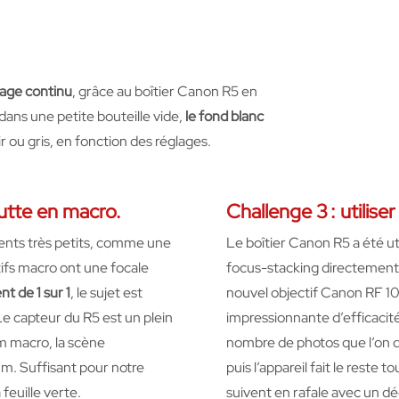
irage continu
, grâce au boîtier Canon R5 en
 dans une petite bouteille vide,
le fond blanc
r ou gris, en fonction des réglages.
utte en macro
.
Challenge 3 : utilise
nts très petits, comme une
Le boîtier Canon R5 a été uti
tifs macro ont une focale
focus-stacking directement 
t de 1 sur 1
, le sujet est
nouvel objectif Canon RF 1
 Le capteur du R5 est un plein
impressionnante d’efficacité:
 macro, la scène
nombre de photos que l’on dé
. Suffisant pour notre
puis l’appareil fait le reste
feuille verte.
suivent en rafale avec un d