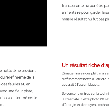
transparente ne pénètre pas 
alimentaire pour garder la sa
mais le résultat nu fut pas p
Un résultat riche d’a
 netteté ne provient
L’image finale nous plaît, mais a
 du relief même de la
suffisamment nette à l’arrière-p
des feuilles et, en
apparait à l’assemblage….
Avec une fleur plate,
Se concentrer trop sur la techni
rions contourné cette
la créativité. Cette photo WOW
nt.
d’énergie et de moyens technolo